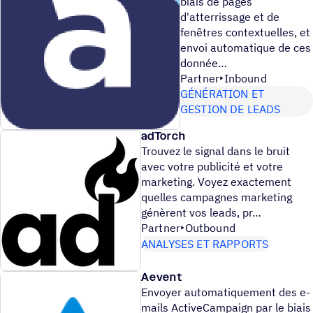
biais de pages
d'atterrissage et de
fenêtres contextuelles, et
envoi automatique de ces
donnée
Partner
Inbound
GÉNÉRATION ET
GESTION DE LEADS
adTorch
Trouvez le signal dans le bruit
avec votre publicité et votre
marketing. Voyez exactement
quelles campagnes marketing
génèrent vos leads, pr
Partner
Outbound
ANALYSES ET RAPPORTS
Aevent
Envoyer automatiquement des e-
mails ActiveCampaign par le biais