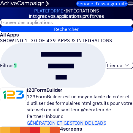
Passer au contenu
Période d’essai gratuite
PLATEFORME
INTÉGRATIONS
Inté­grez vos applications préférées
Intégrations
Rechercher des applications ActiveCampaign
Rechercher
All Apps
SHOWING 1–30 OF 439 APPS & INTEGRATIONS
Ordre de tri
Filtres
1
123FormBuilder
123FormBuilder est un moyen facile de créer et
d'utiliser des formulaires html gratuits pour votre
site web en utilisant leur générateur de
Partner
Inbound
GÉNÉRATION ET GESTION DE LEADS
4screens