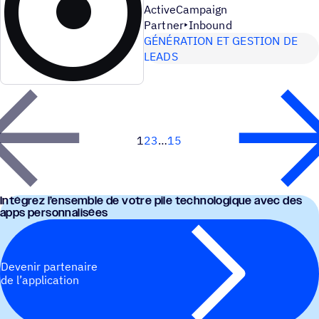
ActiveCampaign
Partner
Inbound
GÉNÉRATION ET GESTION DE
LEADS
1
2
3
15
Next
Inté­grez l’ensemble de votre pile tech­no­lo­gique avec des
apps personnalisées
Devenir partenaire
de l’application