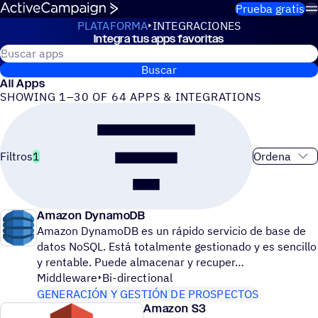
Saltar al contenido
Prueba gratis
PLATAFORMA
INTEGRACIONES
Integra tus apps favoritas
Integraciones
Buscar apps de ActiveCampaign
Buscar
All Apps
SHOWING 1–30 OF 64 APPS & INTEGRATIONS
Orden de cla
Filtros
1
Amazon DynamoDB
Amazon DynamoDB es un rápido servicio de base de
datos NoSQL. Está totalmente gestionado y es sencillo
y rentable. Puede almacenar y recuper
Middleware
Bi-directional
GENERACIÓN Y GESTIÓN DE PROSPECTOS
Amazon S3