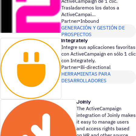
ActiveCampaign de 1 clic.
Trasladaremos los datos a
ActiveCampai
Partner
Inbound
GENERACIÓN Y GESTIÓN DE
PROSPECTOS
Integrately
Integre sus aplicaciones favoritas
con ActiveCampaign en sólo 1 clic
con Integrately.
Partner
Bi-directional
HERRAMIENTAS PARA
DESARROLLADORES
Joinly
The ActiveCampaign
integration of Joinly makes
it easy to manage users
and access rights based
on HR and other source