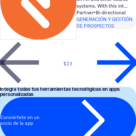
systems. With this int
Partner
Bi-directional
GENERACIÓN Y GESTIÓN
DE PROSPECTOS
1
2
3
Next
Integra todas tus herra­mien­tas tecno­ló­gi­cas en apps
personalizadas
Conviértete en un
socio de la app