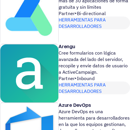
más de 30 aplicaciones de forma
gratuita y sin límites
Partner
Bi-directional
HERRAMIENTAS PARA
DESARROLLADORES
Arengu
Cree formularios con lógica
avanzada del lado del servidor,
recopile y envíe datos de usuario
a ActiveCampaign.
Partner
Inbound
HERRAMIENTAS PARA
DESARROLLADORES
Azure DevOps
Azure DevOps es una
herramienta para desarrolladores
en la que los equipos gestionan,