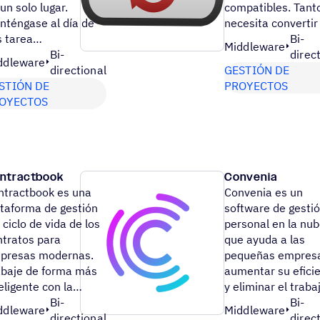
un solo lugar.
compatibles. Tanto
nténgase al día de
necesita convertir
s tarea…
Bi-
Middleware
Bi-
direc
ddleware
directional
GESTIÓN DE
STIÓN DE
PROYECTOS
OYECTOS
ntractbook
Convenia
ntractbook es una
Convenia es un
ataforma de gestión
software de gesti
 ciclo de vida de los
personal en la nu
ntratos para
que ayuda a las
presas modernas.
pequeñas empres
abaje de forma más
aumentar su efici
eligente con la…
y eliminar el trab
Bi-
Bi-
ddleware
Middleware
directional
direc