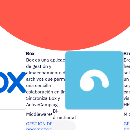
Box
Br
Box es una aplicación
Br
de gestión y
he
almacenamiento de
se
archivos que permite
un
una sencilla
se
colaboración en línea.
can
Sincroniza Box y
vi
ActiveCampaig…
HR
Bi-
Middleware
Mi
directional
GESTIÓN DE
GE
PROYECTOS
PR