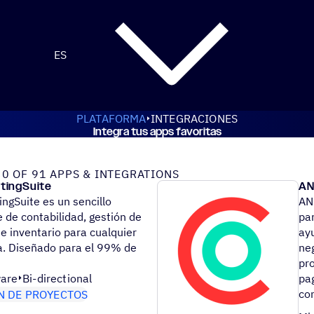
ES
PLATAFORMA
INTEGRACIONES
Integra tus apps favoritas
e ActiveCampaign
0 OF 91 APPS & INTEGRATIONS
tingSuite
AN
ngSuite es un sencillo
AN
 de contabilidad, gestión de
pa
e inventario para cualquier
ay
. Diseñado para el 99% de
ne
pr
are
Bi-directional
pa
co
N DE PROYECTOS