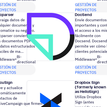
STIÓN DE
GESTIÓN DE
OYECTOS
PROYECTOS
cparser
DocSend
traiga datos de
Envíe documentos
alquier documento y
importantes y con
tomatice su negocio.
el acceso a los m
cparser convierte
fácilmente con
s documentos PDF
Docsend. Docsend
 datos estructurados
permite ver cómo 
fáciles de ma…
clientes potencial
Bi-
Bi-
ddleware
Middleware
directional
direc
STIÓN DE
GESTIÓN DE
OYECTOS
PROYECTOS
cuSign
Dropbox Sign
(formerly known
e y actualice
as HelloSign)
tomáticamente
Utiliza Dropbox
ntactos de
Sign (antes
tiveCampaign que firmen