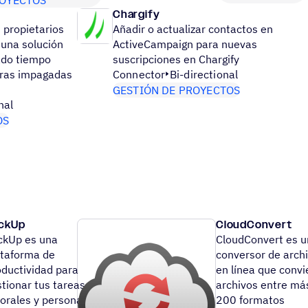
Chargify
 propietarios
Añadir o actualizar contactos en
una solución
ActiveCampaign para nuevas
ado tiempo
suscripciones en Chargify
uras impagadas
Connector
Bi-directional
GESTIÓN DE PROYECTOS
nal
OS
ickUp
CloudConvert
ickUp es una
CloudConvert es u
ataforma de
conversor de arch
oductividad para
en línea que convi
tionar tus tareas
archivos entre má
borales y personales
200 formatos