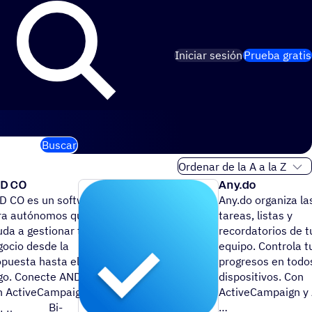
Iniciar sesión
Prueba gratis
Buscar
Orden de clasificación
D CO
Any.do
D CO es un software
Any.do organiza la
ra autónomos que te
tareas, listas y
uda a gestionar tu
recordatorios de t
gocio desde la
equipo. Controla t
opuesta hasta el
progresos en todo
go. Conecte AND CO
dispositivos. Con
n ActiveCampaign…
ActiveCampaign y 
Bi-
…