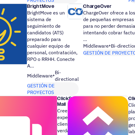
BrightMove
ChargeOver
BrightMove es un
ChargeOver ofrece a los
sistema de
de pequeñas empresas 
seguimiento de
para no perder demasi
candidatos (ATS)
intentando cobrar fact
preparado para
…
cualquier equipo de
Middleware
Bi-directio
personal, contratación,
GESTIÓN DE PROYECT
RPO o RRHH. Conecte
A…
Bi-
Middleware
directional
GESTIÓN DE
PROYECTOS
ClickSend Direct
Cl
Mail
Cl
Cree una
pl
experiencia de
pr
cliente
ges
verdaderamente
la