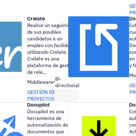
GE
PR
Crelate
Do
Realice un seguimiento
Ex
de sus posibles
cu
candidatos a un
au
empleo con facilidad
Do
utilizando Crelate.
su
Crelate es una
en
plataforma de gestión
y 
de rela…
Mi
Bi-
Middleware
directional
GE
GESTIÓN DE
PR
PROYECTOS
Docupilot
Do
Docupilot es una
Cre
herramienta de
au
automatización de
co
documentos que
Ac