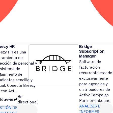
eezy HR
Bridge
Subscription
eezy HR es una
Manager
rramienta de
Software de
lección de personal y
facturación
 sistema de
recurrente creado
guimiento de
exclusivamente
didatos sencillo y
para agencias y
sual. Conecte Breezy
distribuidores de
 con Act…
ActiveCampaign
Bi-
ddleware
Partner
Inbound
directional
ANÁLISIS E
STIÓN DE
INFORMES
OYECTOS