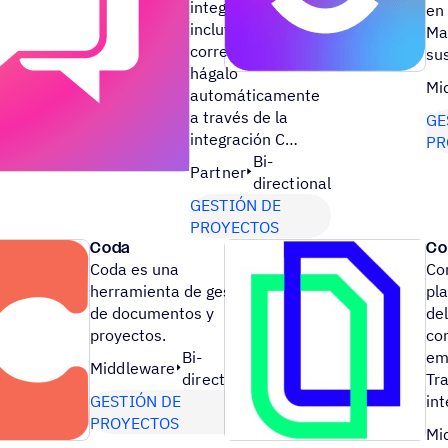
integrada
en 
incluyendo el
Ma
correo directo, y
su
hágalo
Mi
automáticamente
a través de la
GE
integración C…
PR
Bi-
Partner
directional
GESTIÓN DE
PROYECTOS
Coda
Co
Coda es una
Co
herramienta de gestión
pl
de documentos y
del
proyectos.
co
Bi-
em
Middleware
directional
Tr
GESTIÓN DE
int
PROYECTOS
Mi