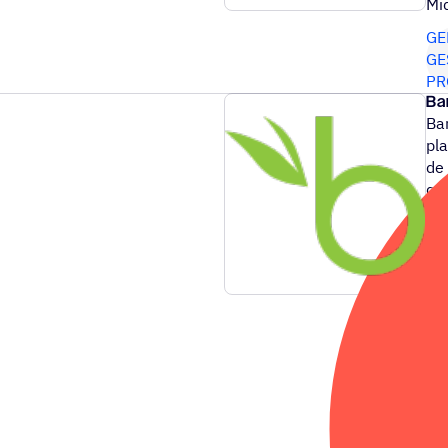
Mi
GE
GE
PR
Ba
Ba
pl
de
que
de
de
la
Mi
GE
PR