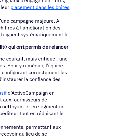
s signaux d’engagement forts,
lleur
placement dans les boîtes
 d’une campagne majeure, A
chiffres à l’amélioration des
atteignent systématiquement le
­lité qui ont permis de relan­cer
e courant, mais critique : une
nes. Pour y remédier, l’équipe
 configurant correctement les
d’instaurer la confiance des
sif
d’ActiveCampaign en
t aux fournisseurs de
En nettoyant et en segmentant
péditeur tout en réduisant le
 abonnements, permettant aux
recevoir au lieu de se