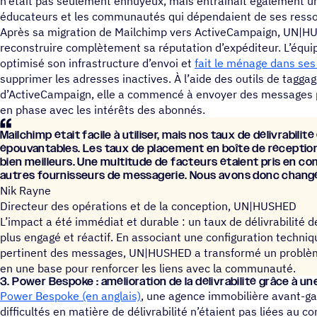
n’était pas seulement ennuyeux, mais entraînait également un
éducateurs et les communautés qui dépendaient de ses resso
Après sa migration de Mailchimp vers ActiveCampaign, UN|HU
reconstruire complètement sa réputation d’expéditeur. L’équi
optimisé son infrastructure d’envoi et
fait le ménage dans ses
supprimer les adresses inactives. À l’aide des outils de tagga
d’ActiveCampaign, elle a commencé à envoyer des messages p
en phase avec les intérêts des abonnés.
Mail­chimp était facile à utili­ser, mais nos taux de déli­vra­bi­l
épou­van­tables. Les taux de place­ment en boîte de récep­ti
bien meilleurs. Une multi­tude de facteurs étaient pris en co
autres four­nis­seurs de messa­ge­rie. Nous avons donc chang
Nik Rayne
Directeur des opérations et de la conception, UN|HUSHED
L’impact a été immédiat et durable : un taux de délivrabilité 
plus engagé et réactif. En associant une configuration techniq
pertinent des messages, UN|HUSHED a transformé un problème 
en une base pour renforcer les liens avec la communauté.
3. Power Bespoke : amélio­ra­tion de la déli­vra­bi­lité grâce à 
Power Bespoke (en anglais)
, une agence immobilière avant-ga
difficultés en matière de délivrabilité n’étaient pas liées au co