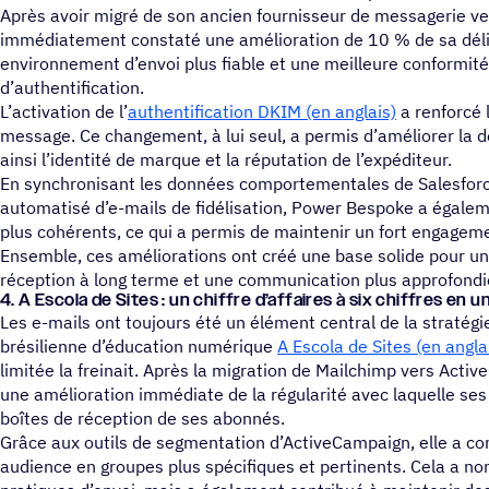
Après avoir migré de son ancien fournisseur de messagerie ve
immédiatement constaté une amélioration de 10 % de sa déliv
environnement d’envoi plus fiable et une meilleure conformit
d’authentification.
L’activation de l’
authentification DKIM (en anglais)
a renforcé 
message. Ce changement, à lui seul, a permis d’améliorer la dé
ainsi l’identité de marque et la réputation de l’expéditeur.
En synchronisant les données comportementales de Salesforce
automatisé d’e-mails de fidélisation, Power Bespoke a égalem
plus cohérents, ce qui a permis de maintenir un fort engageme
Ensemble, ces améliorations ont créé une base solide pour u
réception à long terme et une communication plus approfondie e
4. A Escola de Sites : un chiffre d’affaires à six chiffres en 
Les e-mails ont toujours été un élément central de la stratégi
brésilienne d’éducation numérique
A Escola de Sites (en angla
limitée la freinait. Après la migration de Mailchimp vers Acti
une amélioration immédiate de la régularité avec laquelle se
boîtes de réception de ses abonnés.
Grâce aux outils de segmentation d’ActiveCampaign, elle a c
audience en groupes plus spécifiques et pertinents. Cela a n