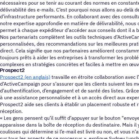
nécessaires pour se tenir au courant des normes en constant
délivrabilité des e-mails. C’est pourquoi nous allons au-delà de
d’infrastructure performants. En collaborant avec des consulta
notre expertise approfondie en matière de délivrabilité, nous
permet à chaque expéditeur d’accéder aux conseils dont il a b
Nos partenariats complètent les outils techniques d’ActiveC
personnalisées, des recommandations sur les meilleures pr
direct. Cela signifie que nos partenaires améliorent constam
toujours prêts à aider les entreprises à transformer les probl
complexes en stratégies concrètes et faciles à mettre en œuv
Prospect2
Prospect2 (en anglais)
travaille en étroite collaboration avec l
d’ActiveCampaign pour s’assurer que les clients suivent les m
d’authentification, d’engagement et de santé des listes. Grâce
à une assistance personnalisée et à un accès direct aux expe
Prospect2 aide ses clients à établir un placement robuste et r
réception.
« Les gens pensent qu’il suffit d’appuyer sur le bouton "envoye
apparaisse dans la boîte de réception du destinataire. Mais il
coulisses qui détermine si l’e-mail est livré ou non, et vous n’
sur tous les aspects de ce processus », explique Sydney Lynch