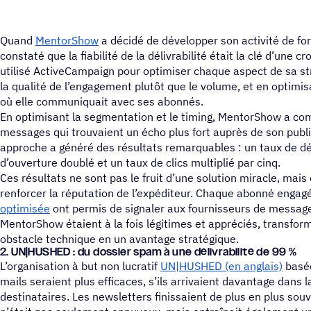
Quand
MentorShow
a décidé de développer son activité de for
constaté que la fiabilité de la délivrabilité était la clé d’une 
utilisé ActiveCampaign pour optimiser chaque aspect de sa stra
la qualité de l’engagement plutôt que le volume, et en optimi
où elle communiquait avec ses abonnés.
En optimisant la segmentation et le timing, MentorShow a c
messages qui trouvaient un écho plus fort auprès de son public
approche a généré des résultats remarquables : un taux de dél
d’ouverture doublé et un taux de clics multiplié par cinq.
Ces résultats ne sont pas le fruit d’une solution miracle, mais
renforcer la réputation de l’expéditeur. Chaque abonné enga
optimisée
ont permis de signaler aux fournisseurs de messag
MentorShow étaient à la fois légitimes et appréciés, transforma
obstacle technique en un avantage stratégique.
2. UN|HUSHED : du dossier spam à une déli­vra­bi­lité de 99 %
L’organisation à but non lucratif
UN|HUSHED (en anglais)
basée
mails seraient plus efficaces, s’ils arrivaient davantage dans 
destinataires. Les newsletters finissaient de plus en plus sou