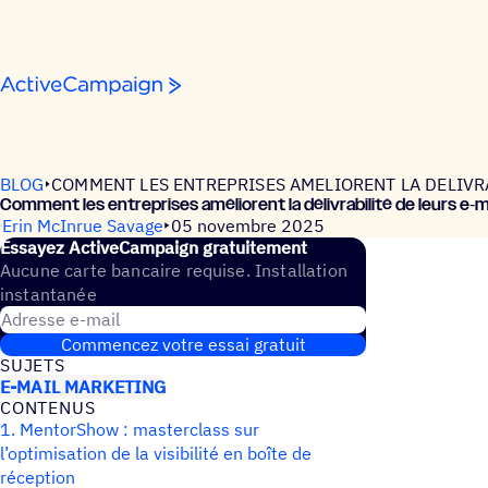
Passer au contenu
BLOG
COMMENT LES ENTREPRISES AMELIORENT LA DELIVR
Comment les entre­prises améliorent la déli­vra­bi­lité de leurs 
Erin McInrue Savage
05 novembre 2025
Essayez ActiveCampaign gratuitement
Aucune carte bancaire requise. Installation
instantanée
Adresse e-mail
Commencez votre essai gratuit
SUJETS
E-MAIL MARKETING
CONTE­NUS
1. MentorShow : masterclass sur
l’optimisation de la visibilité en boîte de
réception