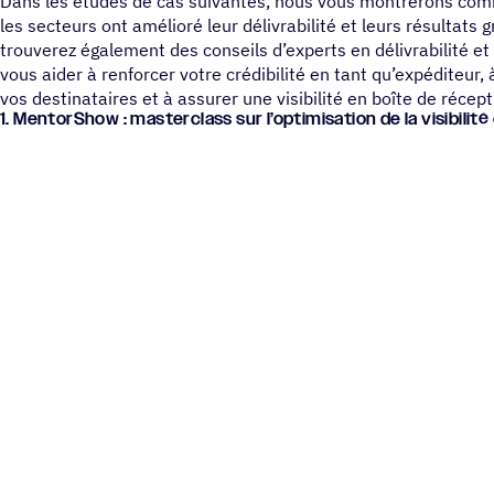
Dans les études de cas suivantes, nous vous montrerons com
les secteurs ont amélioré leur délivrabilité et leurs résultat
trouverez également des conseils d’experts en délivrabilité e
vous aider à renforcer votre crédibilité en tant qu’expéditeur,
vos destinataires et à assurer une visibilité en boîte de récept
1. Mentor­Show : master­class sur l’optimisation de la visi­bi­li