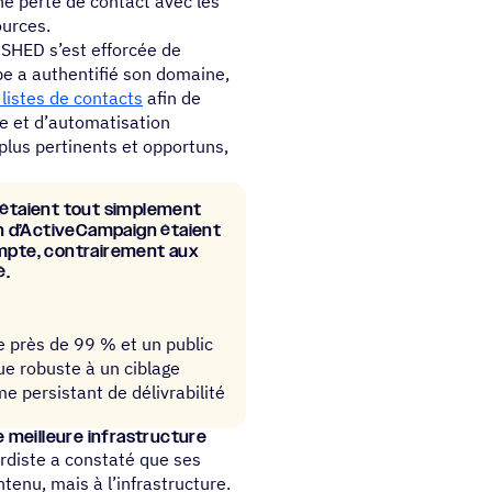
e perte de contact avec les
urces.
SHED s’est efforcée de
pe a authentifié son domaine,
 listes de contacts
afin de
ge et d’automatisation
lus pertinents et opportuns,
ité étaient tout simple­ment
on d’ActiveCampaign étaient
mpte, contrai­re­ment aux
é.
de près de 99 % et un public
ue robuste à un ciblage
persistant de délivrabilité
une meilleure infrastructure
rdiste a constaté que ses
ntenu, mais à l’infrastructure.