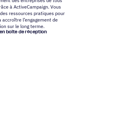
ment des entreprises de tous
s grâce à ActiveCampaign. Vous
t des ressources pratiques pour
 à accroître l’engagement de
ion sur le long terme.
té en boîte de réception