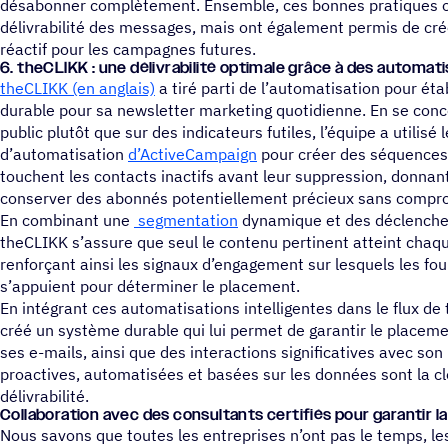
désabonner complètement. Ensemble, ces bonnes pratiques o
délivrabilité des messages, mais ont également permis de cré
réactif pour les campagnes futures.
6. theCLIKK : une déli­vra­bi­lité opti­male grâce à des automat
theCLIKK (en anglais)
a tiré parti de l’automatisation pour étab
durable pour sa newsletter marketing quotidienne. En se conce
public plutôt que sur des indicateurs futiles, l’équipe a utilisé l
d’automatisation
d’ActiveCampaign
pour créer des séquences
touchent les contacts inactifs avant leur suppression, donnant
conserver des abonnés potentiellement précieux sans comprome
En combinant une
segmentation
dynamique et des déclench
theCLIKK s’assure que seul le contenu pertinent atteint cha
renforçant ainsi les signaux d’engagement sur lesquels les fo
s’appuient pour déterminer le placement.
En intégrant ces automatisations intelligentes dans le flux de 
créé un système durable qui lui permet de garantir le placeme
ses e-mails, ainsi que des interactions significatives avec son
proactives, automatisées et basées sur les données sont la c
délivrabilité.
Colla­bo­ra­tion avec des consul­tants certi­fiés pour garan­tir la
Nous savons que toutes les entreprises n’ont pas le temps, le