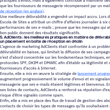
pratiques d’envoi, mais a également contribué à maintenir de
que les fournisseurs de messagerie récompensent par un mei
de réception (en anglais)
.
Une meilleure délivrabilité a engendré un impact accru. Lors
Escola de Sites a attribué un chiffre d’affaires journalier à six 
performances de ses e-mails ; preuve que les messages qui 
bon public donnent des résultats significatifs.
5. AdClients : les meilleures pratiques en matière de déli­vra­bi
un place­ment en boîte de récep­tion en déclin
L’agence de marketing AdClients était confrontée à un problèm
délivrabilité en baisse, qui limitait la diffusion de ses campag
s’est d’abord concentrée sur les fondamentaux techniques, en
protocoles SPF, DKIM et DMARC afin d’établir sa légitimité et 
fournisseurs d’accès à Internet.
Ensuite, elle a mis en œuvre la stratégie de
lancement progres
augmentant progressivement le volume d’envoi et en signalan
messagerie que ses e-mails étaient légitimes et bienvenus. 
ses listes de contacts, AdClients a renforcé sa réputation d’ex
risque d’être signalés comme spam.
Enfin, elle a mis en place des flux de travail de gestion des
contacts de choisir les types de messages qu’ils souhaitaient 