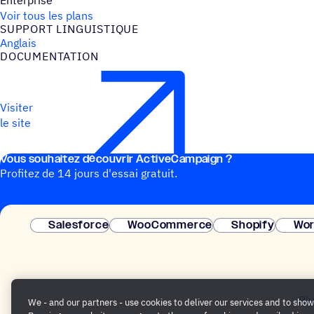
Enterprise
Voir tous les plans
SUPPORT LINGUIS­TIQUE
Anglais
DOCU­MEN­TA­TION
Visiter
le site
Vous souhai­tez découvrir ActiveCampaign ?
Profitez de 14 jours d'essai gratuit.
Salesforce
WooCommerce
Shopify
Wor
Pl
We - and our partners - use cookies to deliver our services and to show