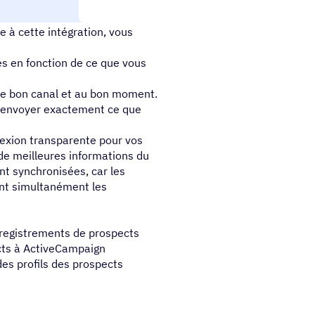
identifier et d’entretenir des
 à cette intégration, vous
és en fonction de ce que vous
 le bon canal et au bon moment.
 envoyer exactement ce que
nexion transparente pour vos
de meilleures informations du
nt synchronisées, car les
ont simultanément les
nregistrements de prospects
cts à ActiveCampaign
es profils des prospects