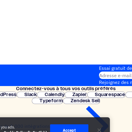
Essai gratuit de
Adresse e-mail
Rejoignez des m
Connec­tez-vous à tous vos outils préférés
Configuration 
dPress
Slack
Calendly
Zapier
Squarespace
Typeform
Zendesk Sell
us de 1 000 intégrations
 you ads.
Accept