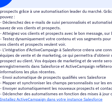
L’intégration d’ActiveCampaign et de Salesforce vous permet d’
prospects grâce à une automatisation leader du marché. Grâce
pouvez :
- Déclenchez des e-mails de suivi personnalisés et automatis
savez de vos clients et prospects.
- Atteignez vos clients et prospects avec le bon message, sur
- Testez dynamiquement votre contenu et vos segments pour
vos clients et prospects veulent voir.
- L'intégration d'ActiveCampaign à Salesforce créera une con
équipes de vente et de marketing, ce qui permettra d'obtenir 
prospect au client. Vos équipes de marketing et de vente sero
enregistrements dans Salesforce et ActiveCampaign refléter
informations les plus récentes.
- Envoi automatique de prospects qualifiés vers Salesforce
- Mapper et synchroniser les champs personnalisés sur les e
- Envoyer automatiquement les nouveaux prospects et conta
- Déclencher des automatismes en fonction des mises à jour d
Installez ActiveCampaign dans votre instance Salesforce