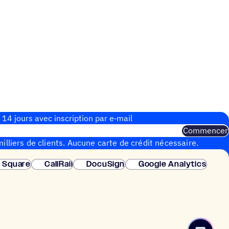
 14 jours avec inscrip­tion par e‑mail
Commencer
illiers de clients. Aucune carte de crédit nécessaire.
instantanée.
Square
CallRail
DocuSign
Google Analytics