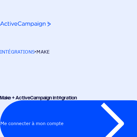
Passer au contenu
INTÉGRATIONS
MAKE
Make + ActiveCampaign intégration
Me connecter à mon compte