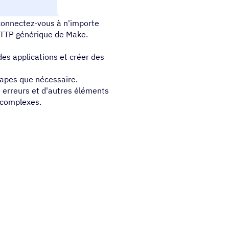
ou service
 connectez-vous à n'importe
 HTTP générique de Make.
des applications et créer des
étapes que nécessaire.
s erreurs et d'autres éléments
s complexes.