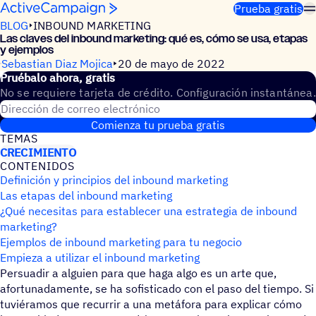
Saltar al contenido
Prueba gratis
BLOG
INBOUND MARKETING
Las claves del inbound marke­ting: qué es, cómo se usa, etapas
y ejemplos
Sebastian Diaz Mojica
20 de mayo de 2022
Prué­balo ahora, gratis
No se requiere tarjeta de crédito. Configuración instantánea.
Dirección de correo electrónico
Comienza tu prueba gratis
TEMAS
CRECIMIENTO
CONTE­NI­DOS
Definición y principios del inbound marketing
Las etapas del inbound marketing
¿Qué necesitas para establecer una estrategia de inbound
marketing?
Ejemplos de inbound marketing para tu negocio
Empieza a utilizar el inbound marketing
Persuadir a alguien para que haga algo es un arte que,
afortunadamente, se ha sofisticado con el paso del tiempo. Si
tuviéramos que recurrir a una metáfora para explicar cómo