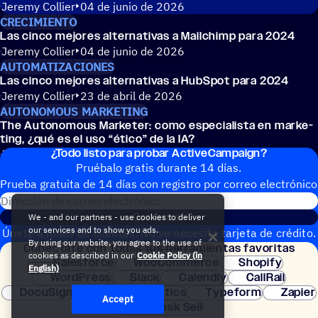
Jeremy Collier
04 de junio de 2026
CRECIMIENTO
Las cinco mejores alter­na­ti­vas a Mail­chimp para 2024
Jeremy Collier
04 de junio de 2026
AUTOMATIZACIONES
Las cinco mejores alter­na­ti­vas a HubSpot para 2024
Jeremy Collier
23 de abril de 2026
AUTONOMOUS MARKETING
The Auto­no­mous Marke­ter: como espe­cia­lista en marke­
ting, ¿qué es el uso
“
ético” de la IA?
¿Todo listo para probar ActiveCampaign?
Jessica Lawlor
09 de diciembre de 2025
Pruébalo gratis durante 14 días.
Prueba gratuita de 14 días con regis­tro por correo electrónico
Dirección de correo electrónic
Comenzar
We - and our partners - use cookies to deliver
our services and to show you ads.
Únete a miles de clientes. No se necesita tarjeta de crédito.
By using our website, you agree to the use of
Conéc­tate con todas tus herramientas favoritas
Configuración instantánea.
cookies as described in our
Cookie Policy (in
Salesforce
WooCommerce
Shopify
English)
WordPress
Slack
Calendly
CallRail
DocuSign
Google Analytics
Typeform
Zapier
Accept
Zendesk Sell