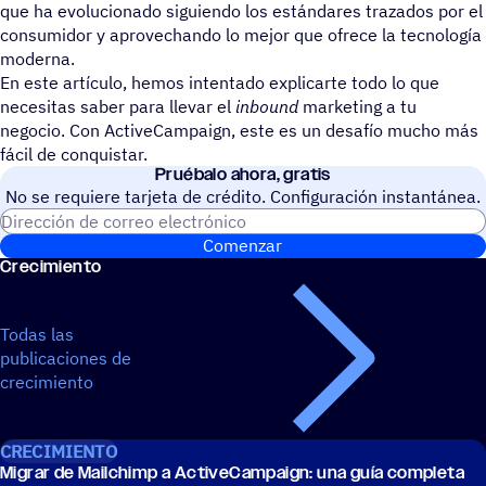
que ha evolucionado siguiendo los estándares trazados por el
consumidor y aprovechando lo mejor que ofrece la tecnología
moderna.
En este artículo, hemos intentado explicarte todo lo que
necesitas saber para llevar el
inbound
marketing a tu
negocio. Con ActiveCampaign, este es un desafío mucho más
fácil de conquistar.
Prué­balo ahora, gratis
No se requiere tarjeta de crédito. Configuración instantánea.
Dirección de correo electrónic
Comenzar
Creci­miento
Todas las
publicaciones de
crecimiento
CRECIMIENTO
Migrar de Mail­chimp a ActiveCampaign: una guía completa