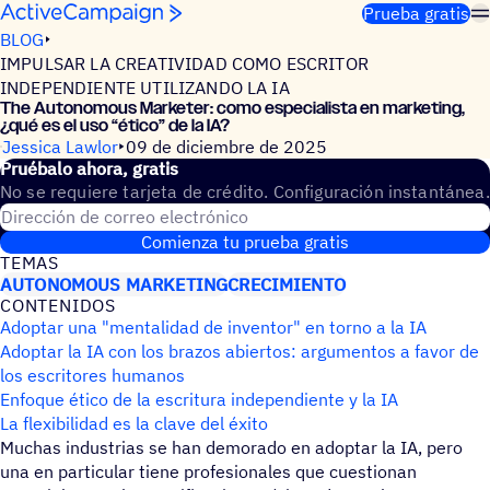
Saltar al contenido
Prueba gratis
BLOG
IMPULSAR LA CREATIVIDAD COMO ESCRITOR
INDEPENDIENTE UTILIZANDO LA IA
The Auto­no­mous Marke­ter: como espe­cia­lista en marke­ting,
¿qué es el uso
“
ético” de la IA?
Jessica Lawlor
09 de diciembre de 2025
Prué­balo ahora, gratis
No se requiere tarjeta de crédito. Configuración instantánea.
Dirección de correo electrónico
Comienza tu prueba gratis
TEMAS
AUTONOMOUS MARKETING
CRECIMIENTO
CONTE­NI­DOS
Adoptar una "mentalidad de inventor" en torno a la IA
Adoptar la IA con los brazos abiertos: argumentos a favor de
los escritores humanos
Enfoque ético de la escritura independiente y la IA
La flexibilidad es la clave del éxito
Muchas industrias se han demorado en adoptar la IA, pero
una en particular tiene profesionales que cuestionan