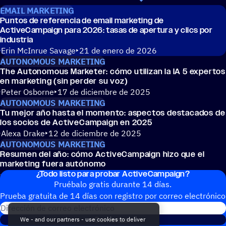
EMAIL MARKETING
Puntos de refe­ren­cia de email marke­ting de
ActiveCampaign para 2026: tasas de aper­tura y clics por
industria
Erin McInrue Savage
21 de enero de 2026
AUTONOMOUS MARKETING
The Auto­no­mous Marke­ter: cómo utili­zan la IA 5 exper­tos
en marke­ting (sin perder su voz)
Peter Osborne
17 de diciembre de 2025
AUTONOMOUS MARKETING
Tu mejor año hasta el momento: aspec­tos desta­ca­dos de
los socios de ActiveCampaign en 2025
Alexa Drake
12 de diciembre de 2025
AUTONOMOUS MARKETING
Resumen del año: cómo ActiveCampaign hizo que el
marke­ting fuera autónomo
¿Todo listo para probar ActiveCampaign?
Alexa Drake
12 de diciembre de 2025
Pruébalo gratis durante 14 días.
Prueba gratuita de 14 días con regis­tro por correo electrónico
Dirección de correo electrónic
Comenzar
We - and our partners - use cookies to deliver