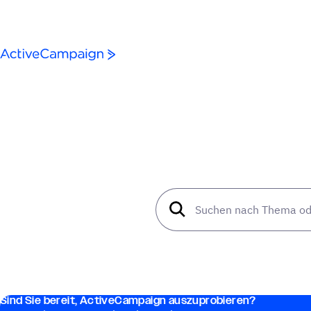
Weiter zum Inhalt
Sind Sie bereit, ActiveCampaign auszuprobieren?