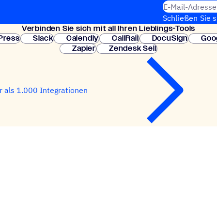
E-Mail-Adresse
Schließen Sie 
Verbin­den Sie sich mit all Ihren Lieblings-Tools
erforderlich. So
Press
Slack
Calendly
CallRail
DocuSign
Goo
Zapier
Zendesk Sell
 als 1.000 Integrationen