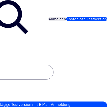
Anmelden
Kostenlose Testversion
tägige Test­ver­sion mit E‑Mail-Anmel­dung