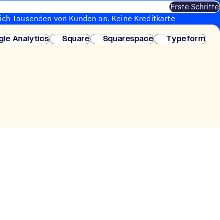
Erste Schritte
sich Tausenden von Kunden an. Keine Kreditkarte
fortige Einrichtung.
gle Analytics
Square
Squarespace
Typeform