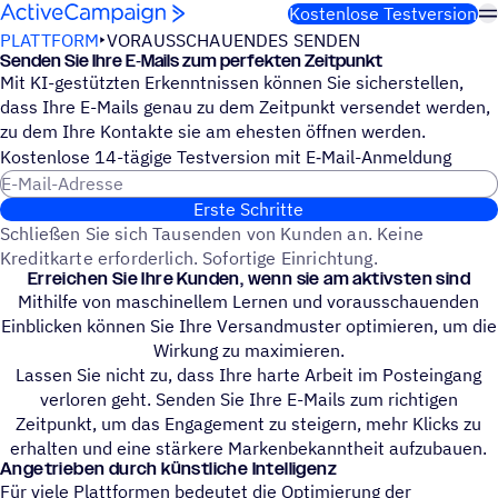
Weiter zum Inhalt
Kostenlose Testversion
PLATTFORM
VORAUSSCHAUENDES SENDEN
Senden Sie Ihre E‑Mails zum perfekten Zeitpunkt
Mit KI-gestützten Erkenntnissen können Sie sicherstellen,
dass Ihre E-Mails genau zu dem Zeitpunkt versendet werden,
zu dem Ihre Kontakte sie am ehesten öffnen werden.
Kosten­lose 14-tägige Test­ver­sion mit E‑Mail-Anmel­dung
E-Mail-Adresse
Erste Schritte
Schließen Sie sich Tausenden von Kunden an. Keine
Kreditkarte erforderlich. Sofortige Einrichtung.
Errei­chen Sie Ihre Kunden, wenn sie am aktivsten sind
Mithilfe von maschinellem Lernen und vorausschauenden
Einblicken können Sie Ihre Versandmuster optimieren, um die
Wirkung zu maximieren.
Lassen Sie nicht zu, dass Ihre harte Arbeit im Posteingang
verloren geht. Senden Sie Ihre E-Mails zum richtigen
Zeitpunkt, um das Engagement zu steigern, mehr Klicks zu
erhalten und eine stärkere Markenbekanntheit aufzubauen.
Ange­trie­ben durch künstliche Intelligenz
Für viele Plattformen bedeutet die Optimierung der