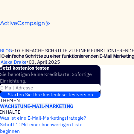
Weiter zum Inhalt
BLOG
10 EINFACHE SCHRITTE ZU EINER FUNKTIONIEREND
10 einfa­che Schritte zu einer funk­tio­nie­ren­den E‑Mail-Marke­ting­
Alexa Drake
03. April 2025
Jetzt kosten­los testen
Sie benötigen keine Kreditkarte. Sofortige
Einrichtung.
E-Mail-Adresse
Starten Sie Ihre kostenlose Testversion
THEMEN
WACHSTUM
E-MAIL-MARKETING
INHALTE
Was ist eine E-Mail-Marketingstrategie?
Schritt 1: Mit einer hochwertigen Liste
beginnen