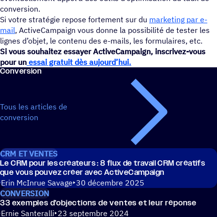
conversion.
Si votre stratégie repose fortement sur du
marketing par e-
mail
, ActiveCampaign vous donne la possibilité de tester les
lignes d’objet, le contenu des e-mails, les formulaires, etc.
Si vous souhaitez essayer ActiveCampaign, inscrivez-vous
pour un
essai gratuit dès aujourd’hui.
Conver­sion
Tous les articles de
conversion
CRM ET VENTES
Le CRM pour les créa­teurs : 8 flux de travail CRM créa­tifs
que vous pouvez créer avec ActiveCampaign
Erin McInrue Savage
30 décembre 2025
CONVERSION
33 exemples d’ob­jec­tions de ventes et leur réponse
Ernie Santeralli
23 septembre 2024