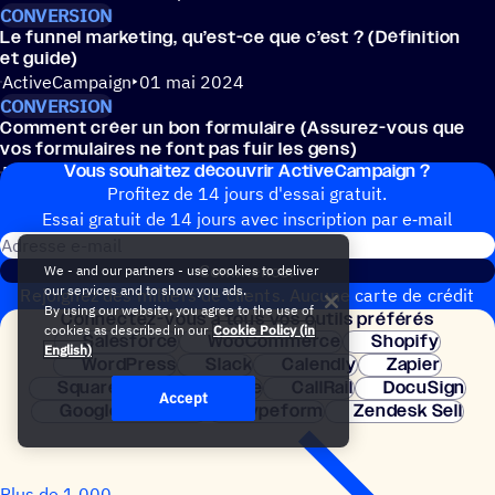
CONVERSION
Le funnel marke­ting, qu’est-ce que c’est ? (Défi­ni­tion
et guide)
ActiveCampaign
01 mai 2024
CONVERSION
Comment créer un bon formu­laire (Assurez-vous que
vos formu­laires ne font pas fuir les gens)
Vous souhai­tez découvrir ActiveCampaign ?
Benyamin Elias
29 septembre 2023
Profitez de 14 jours d'essai gratuit.
Essai gratuit de 14 jours avec inscrip­tion par e‑mail
Adresse e-mail
Commencer
We - and our partners - use cookies to deliver
our services and to show you ads.
Rejoignez des milliers de clients. Aucune carte de crédit
By using our website, you agree to the use of
Connec­tez-vous à tous vos outils préférés
nécessaire. Configuration instantanée.
cookies as described in our
Cookie Policy (in
Salesforce
WooCommerce
Shopify
English)
WordPress
Slack
Calendly
Zapier
Squarespace
Square
CallRail
DocuSign
Accept
Google Analytics
Typeform
Zendesk Sell
Plus de 1 000