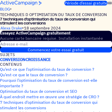
Passer au contenu
Période d’essai gratuite
BLOG
TECHNIQUES D OPTIMISATION DU TAUX DE CONVERSION
7 tech­niques d’optimisation du taux de conver­sion qui
stimulent les conversions
Alexa Drake
18 septembre 2024
Essayez ActiveCampaign gratuitement
Aucune carte bancaire requise. Installation instantanée
Adresse e-mail
Commencez votre essai gratuit
SUJETS
CONVERSION
CROISSANCE
CONTE­NUS
Qu’est-ce que l’optimisation du taux de conversion ?
Qu’est-ce que le taux de conversion ?
Pourquoi l’optimisation du taux de conversion est-elle
importante ?
Optimisation du taux de conversion et SEO
À quel endroit mettre en œuvre une stratégie de CRO ?
7 techniques d’optimisation du taux de conversion qui
stimulent les conversions