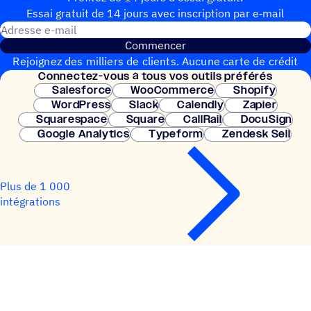
Essai gratuit de 14 jours avec inscrip­tion par e‑mail
Adresse e-mail
Commencer
Rejoignez des milliers de clients. Aucune carte de crédit
Connec­tez-vous à tous vos outils préférés
nécessaire. Configuration instantanée.
Salesforce
WooCommerce
Shopify
WordPress
Slack
Calendly
Zapier
Squarespace
Square
CallRail
DocuSign
Google Analytics
Typeform
Zendesk Sell
Plus de 1 000
intégrations