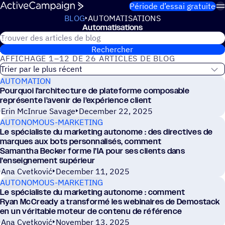
Passer au contenu
Période d’essai gratuite
BLOG
AUTOMATISATIONS
Auto­ma­ti­sa­tions
Rechercher dans le blog ActiveCampaign
Automatisations
Rechercher
AFFICHAGE 1–12 DE 26 ARTICLES DE BLOG
AUTOMATION
Pourquoi l’architecture de plateforme composable
représente l’avenir de l’expérience client
Erin McInrue Savage
December 22, 2025
AUTONOMOUS-MARKETING
Le spécialiste du marketing autonome : des directives de
marques aux bots personnalisés, comment
Samantha Becker forme l’IA pour ses clients dans
l’enseignement supérieur
Ana Cvetković
December 11, 2025
AUTONOMOUS-MARKETING
Le spécialiste du marketing autonome : comment
Ryan McCready a transformé les webinaires de Demostack
en un véritable moteur de contenu de référence
Ana Cvetković
November 13, 2025