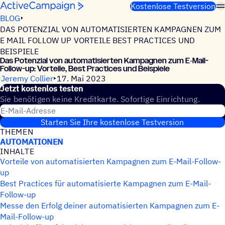
Weiter zum Inhalt
Kostenlose Testversion
BLOG
DAS POTENZIAL VON AUTOMATISIERTEN KAMPAGNEN ZUM
E MAIL FOLLOW UP VORTEILE BEST PRACTICES UND
BEISPIELE
Das Poten­zial von auto­ma­ti­sier­ten Kampa­gnen zum E‑Mail-
Follow-up: Vorteile, Best Prac­ti­ces und Beispiele
Jeremy Collier
17. Mai 2023
Jetzt kosten­los testen
Sie benötigen keine Kreditkarte. Sofortige Einrichtung.
E-Mail-Adresse
Starten Sie Ihre kostenlose Testversion
THEMEN
AUTOMATIONEN
INHALTE
Vorteile von automatisierten Kampagnen zum E-Mail-Follow-
up
Best Practices für automatisierte Kampagnen zum E-Mail-
Follow-up
Messe den Erfolg deiner automatisierten Kampagnen zum E-
Mail-Follow-up