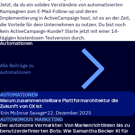
Jetzt, da du ein solides Verständnis von automatisierten
Kampagnen zum E-Mail-Follow-up und deren
Implementierung in ActiveCampaign hast, ist es an der Zeit,
die Vorteile für dein Unternehmen zu nutzen. Du bist noch
kein ActiveCampaign-Kunde? Starte jetzt mit einer 14-
tägigen kostenlosen Testversion durch.
Auto­ma­tio­nen
Alle Beiträge zu
automationen
AUTOMATIONEN
Warum zusam­men­stell­bare Platt­form­ar­chi­tek­tur die
Zukunft von CX ist
Erin McInrue Savage
22. Dezember 2025
AUTONOMOUS MARKETING
Der auto­nome Vermark­ter: Von Marken­richt­li­nien bis zu
benut­zer­de­fi­nier­ten Bots: Wie Saman­tha Becker KI für