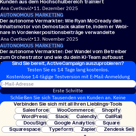
Kunden aus dem Hochschulbereich trainiert
Ana Cvetković
11. Dezember 2025
AUTONOMOUS MARKETING
Der auto­nome Vermark­ter: Wie Ryan McCre­ady den
Inhalts­mo­tor von Demo­stack skalierte, indem er Webi­
nare in Vordenkerpositionsbeiträge verwandelte
Ana Cvetković
13. November 2025
AUTONOMOUS MARKETING
Der auto­nome Vermark­ter: Der Wandel vom Betrei­ber
zum Orchestra­tor und wie du dein KI-Team aufbaust
Sind Sie bereit, ActiveCampaign auszuprobieren?
Erin Greenawald
07. November 2025
Testen Sie es 14 Tage lang kostenlos.
Kosten­lose 14-tägige Test­ver­sion mit E‑Mail-Anmel­dung
E-Mail-Adresse
Erste Schritte
Schließen Sie sich Tausenden von Kunden an. Keine
Verbin­den Sie sich mit all Ihren Lieblings-Tools
Kreditkarte erforderlich. Sofortige Einrichtung.
Salesforce
WooCommerce
Shopify
WordPress
Slack
Calendly
CallRail
DocuSign
Google Analytics
Square
Squarespace
Typeform
Zapier
Zendesk Sell