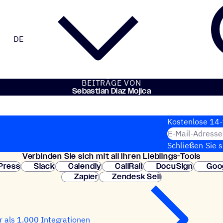
DE
BEITRÄGE VON
Sebas­tian Diaz Mojica
Kosten­lose 14-
E-Mail-Adresse
Schließen Sie 
Verbin­den Sie sich mit all Ihren Lieblings-Tools
erforderlich. So
Press
Slack
Calendly
CallRail
DocuSign
Goo
Zapier
Zendesk Sell
 als 1.000 Integrationen