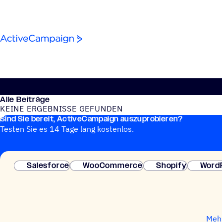
Weiter zum Inhalt
Alle Beiträge
KEINE ERGEB­NISSE GEFUNDEN
Sind Sie bereit, ActiveCampaign auszuprobieren?
Keine Blog-Beiträge gefunden
Testen Sie es 14 Tage lang kostenlos.
Salesforce
WooCommerce
Shopify
Word
Mehr