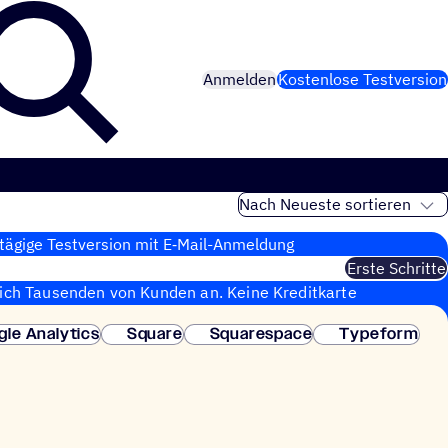
Anmelden
Kostenlose Testversion
tägige Test­ver­sion mit E‑Mail-Anmel­dung
Erste Schritte
sich Tausenden von Kunden an. Keine Kreditkarte
fortige Einrichtung.
gle Analytics
Square
Squarespace
Typeform