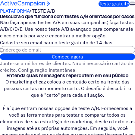
Pular para o conteúdo
Teste gratuito
PLATAFORMA
TESTE A/B
Descubra o que funciona com testes A/B orientados por dados
Não faça apenas testes A/B em suas campanhas; faça testes
A/B/C/D/E. Use nosso teste A/B avançado para comparar até
cinco emails por vez e encontrar a melhor opção.
Cadastre seu email para o teste gratuito de 14 dias
Endereço de email
Comece agora
Junte-se a milhares de clientes. Não é necessário cartão de
crédito. Configuração instantânea.
Entenda quais mensagens repercutem em seu público
O marketing eficaz coloca o conteúdo certo na frente das
pessoas certas no momento certo. O desafio é descobrir o
que é "certo" para cada situação.
É aí que entram nossas opções de teste A/B. Fornecemos a
você as ferramentas para testar e comparar todos os
elementos de sua estratégia de marketing, desde o texto e as
imagens até as próprias automações. Em seguida, você
mesmo pode analisar os dados ou usar automaticamente as