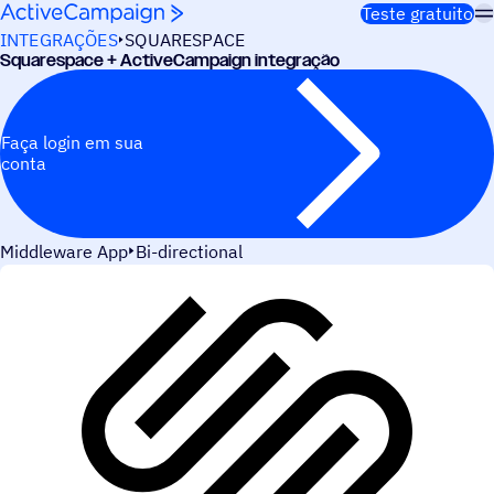
Pular para o conteúdo
Teste gratuito
INTEGRAÇÕES
SQUARESPACE
Squarespace + ActiveCampaign integração
Faça login em sua
conta
Middleware App
Bi-directional