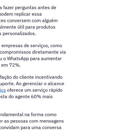
 fazer perguntas antes de
podem replicar essa
entes conversem com alguém
mente útil para produtos
s personalizados.
as empresas de serviços, como
 compromissos diretamente via
sou o WhatsApp para aumentar
o em 72%.
fação do cliente incentivando
uporte. Ao gerenciar o alcance
ics
oferece um serviço rápido
posta do agente 60% mais
undamental na forma como
per as pessoas com mensagens
s convidam para uma conversa