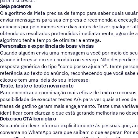
para o sucesso:
Seja paciente
O algoritmo da Meta precisa de tempo para saber quais usuár
enviar mensagens para sua empresa e recomenda a execuçã
anúncios por pelo menos sete dias antes de fazer qualquer al
obtendo os resultados pretendidos imediatamente, aguarde a
algoritmo tenha tempo de otimizar a entrega.
Personalize a experiência de boas-vindas
Quando alguém envia uma mensagem a você por meio de seu a
grande interesse em seu produto ou serviço. Não desperdic
resposta genérica do tipo "como posso ajudar?". Tente pers
referência ao texto do anúncio, reconhecendo que você sabe
clicou e tem uma ideia do seu interesse.
Teste, teste e teste novamente
Para encontrar a combinação mais eficaz de texto e recursos 
possibilidade de executar testes A/B para ver quais ativos de 
frases de gatilho geram mais engajamento. Teste uma variáve
identificar com clareza o que está gerando melhorias no des
Deixe seu CTA bem claro
Seu anúncio deve informar explicitamente às pessoas que, ao 
conversa no WhatsApp para que saibam o que esperar. Por ex