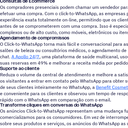
Consultas de Ecommerce
Os compradores presenciais podem chamar um vendedor para
efetuar uma compra. Com o click-to-WhatsApp, as empresas 
experiência exata totalmente on-line, permitindo que os cli
antes de se comprometerem com uma compra. Isso é especial
complexos ou de alto custo, como móveis, eletrônicos ou iten
Agendamento de compromissos
O Click-to-WhatsApp torna mais fácil e conversacional para 
salões de beleza ou consultórios médicos, o agendamento de
chat.
A Apollo 24|7
, uma plataforma de saúde multicanal, u
suas reservas em 49% e melhorar a receita média por pedid
Suporte ao cliente
Reduza o volume da central de atendimento e melhore a satis
os visitantes a entrar em contato pelo WhatsApp para obter s
de seus clientes inteiramente no WhatsApp, a
Benefit Cosmet
e conveniente para os clientes e observou um tempo de res
rápido com o WhatsApp em comparação com o email.
Transforme cliques em conversas do WhatsApp
Os anúncios Click-to-WhatsApp representam uma mudança f
comercializamos para os consumidores. Em vez de interrom
sobre seus produtos e serviços, os anúncios do WhatsApp a