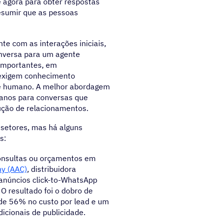
agora para obter respostas
resumir que as pessoas
te com as interações iniciais,
nversa para um agente
importantes, em
 exigem conhecimento
nte humano. A melhor abordagem
anos para conversas que
ução de relacionamentos.
setores, mas há alguns
s:
 consultas ou orçamentos em
y (AAC)
, distribuidora
 anúncios click-to-WhatsApp
 O resultado foi o dobro de
e 56% no custo por lead e um
cionais de publicidade.