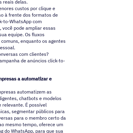
 reais delas.
nores custos por clique e
 à frente dos formatos de
lick-to-WhatsApp com
 você pode ampliar essas
ua equipe. Os fluxos
as comuns, enquanto os agentes
essoal.
onversas com clientes?
campanha de anúncios click-to-
presas a automatizar e
mpresas automatizem as
eligentes, chatbots e modelos
 relevante. É possível
icas, segmentar públicos para
versas para o membro certo da
, ao mesmo tempo, oferece um
ng do WhatsApp,
para que sua