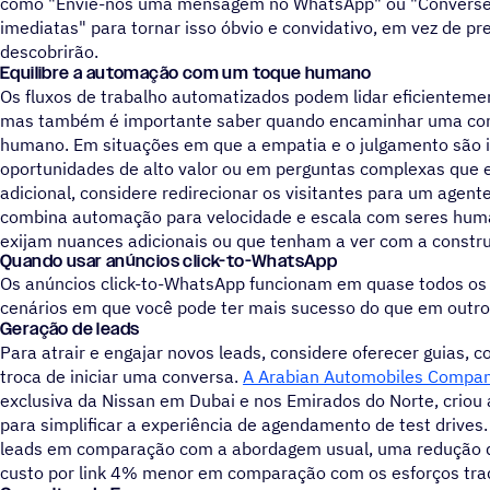
como "Envie-nos uma mensagem no WhatsApp" ou "Converse 
imediatas" para tornar isso óbvio e convidativo, em vez de p
descobrirão.
Equilibre a automação com um toque humano
Os fluxos de trabalho automatizados podem lidar eficientemen
mas também é importante saber quando encaminhar uma co
humano. Em situações em que a empatia e o julgamento são 
oportunidades de alto valor ou em perguntas complexas que
adicional, considere redirecionar os visitantes para um age
combina automação para velocidade e escala com seres hum
exijam nuances adicionais ou que tenham a ver com a constr
Quando usar anúncios click-to-WhatsApp
Os anúncios click-to-WhatsApp funcionam em quase todos os 
cenários em que você pode ter mais sucesso do que em outro
Geração de leads
Para atrair e engajar novos leads, considere oferecer guias,
troca de iniciar uma conversa.
A Arabian Automobiles Compan
exclusiva da Nissan em Dubai e nos Emirados do Norte, criou
para simplificar a experiência de agendamento de test drives.
leads em comparação com a abordagem usual, uma redução d
custo por link 4% menor em comparação com os esforços tradi