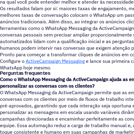
na qual você pode entender melhor e atender às necessidades
Os resultados falam por si: maiores taxas de engajamento, me
melhores taxas de conversação colocam o WhatsApp um passo
anúncios tradicionais. Além disso, ao integrar os anúncios c
ferramentas como o WhatsApp Messaging da ActiveCampaign,
conversas pessoais sem precisar ampliar proporcionalmente s
automatizados lidam com a qualificação inicial e as pergunt
humanos podem intervir nas conversas que exigem atenção p
Pronto para começar a transformar cliques de anúncios em c
Configure o
ActiveCampaign Messaging
e lance sua primeira 
WhatsApp hoje mesmo.
Perguntas frequentes
Como o WhatsApp Messaging da ActiveCampaign ajuda as em
personalizar as conversas com os clientes?
O WhatsApp Messaging da ActiveCampaign permite que as e
conversas com os clientes por meio de fluxos de trabalho int
pré-aprovados, garantindo que cada interação seja oportuna e
personalizar as mensagens em escala usando variáveis dinâm
campanhas direcionadas e encaminhar perfeitamente as con
equipe. Essa automação reduz a carga de trabalho manual e
toque consistente e humano em suas campanhas de marketi