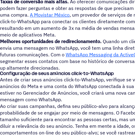
Taxas de conversão mais altas.
Ao oferecer comunicações dire
podem fazer perguntas e obter as respostas de que precisam
uma compra.
A Movistar México
, um provedor de serviços de
click-to-WhatsApp para conectar os clientes diretamente com
resultando em um aumento de 3x na média de vendas mensais
meio de aplicativos Meta.
Melhores oportunidades de redirecionamento.
Quando um clie
envia uma mensagem no WhatsApp, você tem uma linha direta
futuras comunicações. Com o
WhatsApp Messaging da Activ
segmentar esses contatos com base no histórico de conversas
up altamente direcionadas.
Configuração de seus anúncios click-to-WhatsApp
Antes de criar seus anúncios click-to-WhatsApp, verifique se
anúncios do Meta e uma conta do WhatsApp conectada à sua
estiver no Gerenciador de Anúncios, você criará uma nova ca
mensagem como WhatsApp.
Ao criar suas campanhas, defina seu público-alvo para alcan
probabilidade de se engajar por meio de mensagens. O Facebo
tamanho suficiente para encontrar as pessoas certas, mas u
diluir a relevância do seu anúncio. Tenha em mente a idade, o
comportamentos on-line do seu público-alvo; se você rastrear