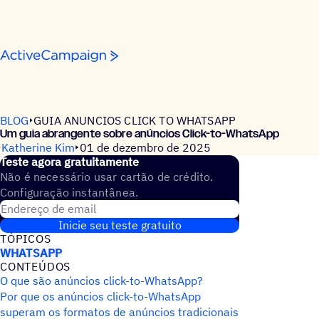
Pular para o conteúdo
BLOG
GUIA ANUNCIOS CLICK TO WHATSAPP
Um guia abrangente sobre anúncios Click-to-WhatsApp
Katherine Kim
01 de dezembro de 2025
Teste agora gratuitamente
Não é necessário usar cartão de crédito.
Configuração instantânea.
Endereço de email
Inicie seu teste gratuito
TÓPICOS
WHATSAPP
CONTEÚDOS
O que são anúncios click-to-WhatsApp?
Por que os anúncios click-to-WhatsApp
superam os formatos de anúncios tradicionais