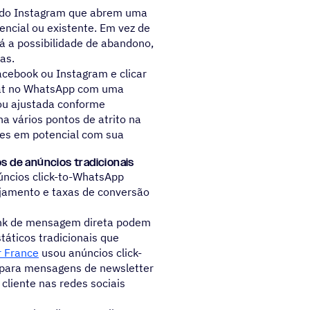
u do Instagram que abrem uma
ncial ou existente. Em vez de
há a possibilidade de abandono,
as.
cebook ou Instagram e clicar
chat no WhatsApp com uma
ou ajustada conforme
na vários pontos de atrito na
ntes em potencial com sua
 de anúncios tradicionais
núncios click-to-WhatsApp
jamento e taxas de conversão
ink de mensagem direta podem
áticos tradicionais que
r France
usou anúncios click-
 para mensagens de newsletter
liente nas redes sociais