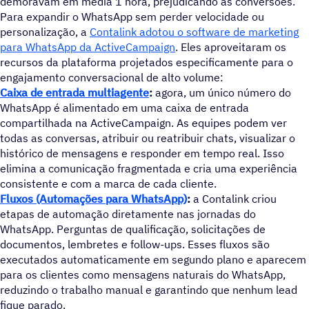
demoravam em média 1 hora, prejudicando as conversões.
Para expandir o WhatsApp sem perder velocidade ou
personalização, a
Contalink adotou o software de marketing
para WhatsApp da ActiveCampaign
. Eles aproveitaram os
recursos da plataforma projetados especificamente para o
engajamento conversacional de alto volume:
Caixa de entrada multiagente
:
agora, um único número do
WhatsApp é alimentado em uma caixa de entrada
compartilhada na ActiveCampaign. As equipes podem ver
todas as conversas, atribuir ou reatribuir chats, visualizar o
histórico de mensagens e responder em tempo real. Isso
elimina a comunicação fragmentada e cria uma experiência
consistente e com a marca de cada cliente.
Fluxos (Automações para WhatsApp)
:
a Contalink criou
etapas de automação diretamente nas jornadas do
WhatsApp. Perguntas de qualificação, solicitações de
documentos, lembretes e follow-ups. Esses fluxos são
executados automaticamente em segundo plano e aparecem
para os clientes como mensagens naturais do WhatsApp,
reduzindo o trabalho manual e garantindo que nenhum lead
fique parado.