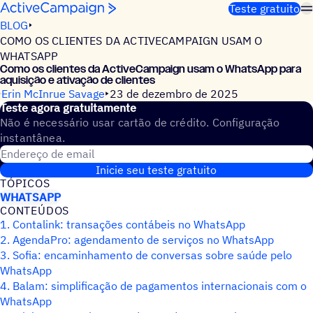
Pular para o conteúdo
Teste gratuito
BLOG
COMO OS CLIENTES DA ACTIVECAMPAIGN USAM O
WHATSAPP
Como os clientes da ActiveCampaign usam o WhatsApp para
aquisição e ativação de clientes
Erin McInrue Savage
23 de dezembro de 2025
Teste agora gratuitamente
Não é necessário usar cartão de crédito. Configuração
instantânea.
Endereço de email
Inicie seu teste gratuito
TÓPICOS
WHATSAPP
CONTEÚDOS
1. Contalink: transações contábeis no WhatsApp
2. AgendaPro: agendamento de serviços no WhatsApp
3. Sofia: encaminhamento de conversas sobre saúde pelo
WhatsApp
4. Balam: simplificação de pagamentos internacionais com o
WhatsApp