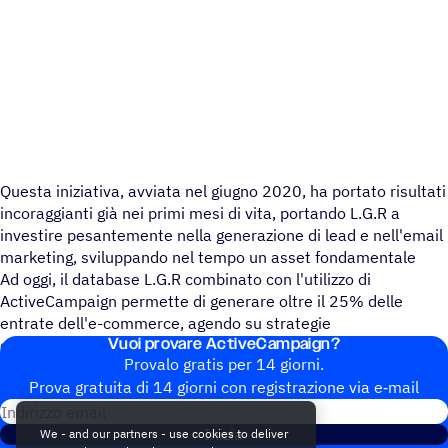
Questa iniziativa, avviata nel giugno 2020, ha portato risultati
incoraggianti già nei primi mesi di vita, portando L.G.R a
investire pesantemente nella generazione di lead e nell'email
marketing, sviluppando nel tempo un asset fondamentale
Ad oggi, il database L.G.R combinato con l'utilizzo di
ActiveCampaign permette di generare oltre il 25% delle
entrate dell'e-commerce, agendo su strategie
Vuoi provare ActiveCampaign?
comportamentali per acquirenti occasionali e clienti abituali.
Provalo gratis per 14 giorni.
Prova gratuita di 14 giorni con regi­stra­zione via e‑mail
Indirizzo email
Inizia
We - and our partners - use cookies to deliver