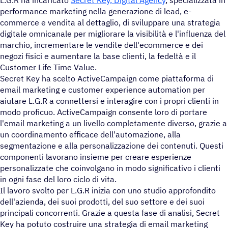
L.G.R ha incaricato
Secret Key, Digital Agency
, specializzata in
performance marketing nella generazione di lead, e-
commerce e vendita al dettaglio, di sviluppare una strategia
digitale omnicanale per migliorare la visibilità e l'influenza del
marchio, incrementare le vendite dell'ecommerce e dei
negozi fisici e aumentare la base clienti, la fedeltà e il
Customer Life Time Value.
Secret Key ha scelto ActiveCampaign come piattaforma di
email marketing e customer experience automation per
aiutare L.G.R a connettersi e interagire con i propri clienti in
modo proficuo. ActiveCampaign consente loro di portare
l'email marketing a un livello completamente diverso, grazie a
un coordinamento efficace dell'automazione, alla
segmentazione e alla personalizzazione dei contenuti. Questi
componenti lavorano insieme per creare esperienze
personalizzate che coinvolgano in modo significativo i clienti
in ogni fase del loro ciclo di vita.
Il lavoro svolto per L.G.R inizia con uno studio approfondito
dell'azienda, dei suoi prodotti, del suo settore e dei suoi
principali concorrenti. Grazie a questa fase di analisi, Secret
Key ha potuto costruire una strategia di email marketing