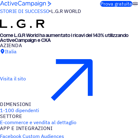
Salta al contenuto
Prova gratuita
STORIE DI SUCCESSO
L.G.R WORLD
Come L.G.R World ha aumen­tato i ricavi del 143% utiliz­zando
ActiveCampaign e CXA
AZIENDA
Italia
Visita il sito
DIMEN­SIONI
1-100 dipendenti
SETTORE
E-commerce e vendita al dettaglio
APP E INTEGRAZIONI
Facebook Custom Audiences