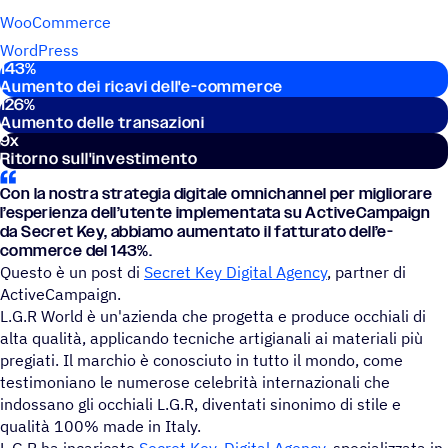
WooCommerce
WordPress
143
%
Stati­sti­che importanti
Aumento dei ricavi dell'e-commerce
126
%
Aumento delle transazioni
9
x
Ritorno sull'investimento
Con la nostra stra­te­gia digi­tale omni­chan­nel per miglio­rare
l’espe­rienza dell’u­tente imple­men­tata su ActiveCampaign
da Secret Key, abbiamo aumen­tato il fattu­rato dell’e-
commerce del 143%.
Questo è un post di
Secret Key Digital Agency
, partner di
ActiveCampaign.
L.G.R World è un'azienda che progetta e produce occhiali di
alta qualità, applicando tecniche artigianali ai materiali più
pregiati. Il marchio è conosciuto in tutto il mondo, come
testimoniano le numerose celebrità internazionali che
indossano gli occhiali L.G.R, diventati sinonimo di stile e
qualità 100% made in Italy.