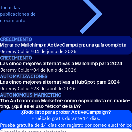
Todas las
publicaciones de
crecimiento
CRECIMIENTO
Migrar de Mail­chimp a ActiveCampaign: una guía completa
Jeremy Collier
04 de junio de 2026
CRECIMIENTO
Las cinco mejores alter­na­ti­vas a Mail­chimp para 2024
Jeremy Collier
04 de junio de 2026
AUTOMATIZACIONES
Las cinco mejores alter­na­ti­vas a HubSpot para 2024
Jeremy Collier
23 de abril de 2026
AUTONOMOUS MARKETING
The Auto­no­mous Marke­ter: como espe­cia­lista en marke­
ting, ¿qué es el uso
“
ético” de la IA?
¿Todo listo para probar ActiveCampaign?
Jessica Lawlor
09 de diciembre de 2025
Pruébalo gratis durante 14 días.
Prueba gratuita de 14 días con regis­tro por correo electrónico
Dirección de correo electrónic