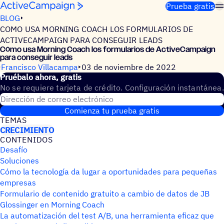
Saltar al contenido
Prueba gratis
BLOG
COMO USA MORNING COACH LOS FORMULARIOS DE
ACTIVECAMPAIGN PARA CONSEGUIR LEADS
Cómo usa Morning Coach los formu­la­rios de ActiveCampaign
para conseguir leads
Francisco Villacampa
03 de noviembre de 2022
Prué­balo ahora, gratis
No se requiere tarjeta de crédito. Configuración instantánea.
Dirección de correo electrónico
Comienza tu prueba gratis
TEMAS
CRECIMIENTO
CONTE­NI­DOS
Desafío
Soluciones
Cómo la tecnología da lugar a oportunidades para pequeñas
empresas
Formulario de contenido gratuito a cambio de datos de JB
Glossinger en Morning Coach
La automatización del test A/B, una herramienta eficaz que