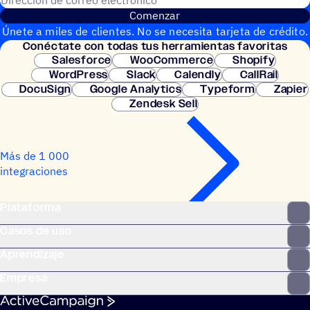
Comenzar
Únete a miles de clientes. No se necesita tarjeta de crédito.
Conéc­tate con todas tus herramientas favoritas
Configuración instantánea.
Salesforce
WooCommerce
Shopify
WordPress
Slack
Calendly
CallRail
DocuSign
Google Analytics
Typeform
Zapier
Zendesk Sell
Más de 1 000
integraciones
Plataforma
Casos de uso
Aprendizaje
Empresa