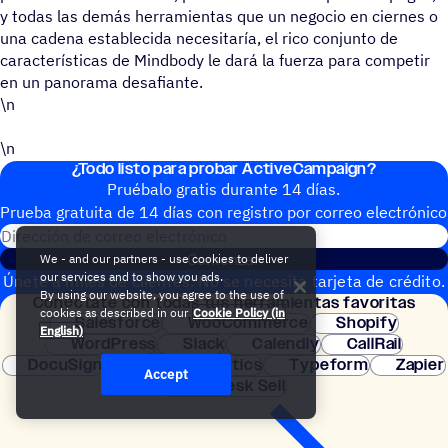
y todas las demás herramientas que un negocio en ciernes o
una cadena establecida necesitaría, el rico conjunto de
características de Mindbody le dará la fuerza para competir
en un panorama desafiante.
\n
\n
¿Todo listo para probar ActiveCampaign?
Pruébalo gratis durante 14 días.
Prueba gratuita de 14 días con regis­tro por correo electrónico
Dirección de correo electrónic
Comenzar
We - and our partners - use cookies to deliver
our services and to show you ads.
Únete a miles de clientes. No se necesita tarjeta de crédito.
By using our website, you agree to the use of
Conéc­tate con todas tus herramientas favoritas
Configuración instantánea.
cookies as described in our
Cookie Policy (in
Salesforce
WooCommerce
Shopify
English)
WordPress
Slack
Calendly
CallRail
DocuSign
Google Analytics
Typeform
Zapier
Accept
Zendesk Sell