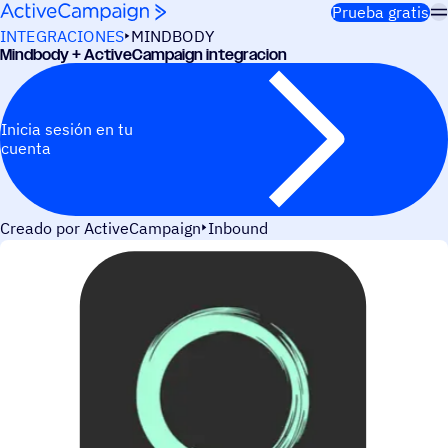
Saltar al contenido
Prueba gratis
INTEGRACIONES
MINDBODY
Mind­body + ActiveCampaign integracion
Inicia sesión en tu
cuenta
Creado por ActiveCampaign
Inbound