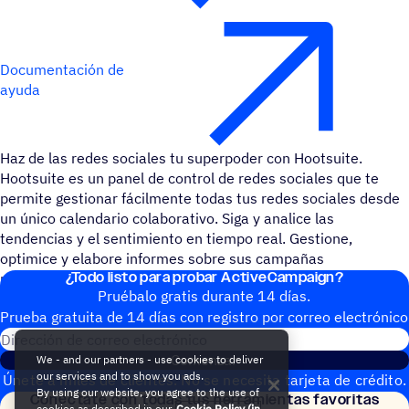
Documentación de
ayuda
Haz de las redes sociales tu superpoder con Hootsuite.
Hootsuite es un panel de control de redes sociales que te
permite gestionar fácilmente todas tus redes sociales desde
un único calendario colaborativo. Siga y analice las
tendencias y el sentimiento en tiempo real. Gestione,
optimice y elabore informes sobre sus campañas
¿Todo listo para probar ActiveCampaign?
publicitarias en redes sociales y de búsqueda.
Pruébalo gratis durante 14 días.
Prueba gratuita de 14 días con regis­tro por correo electrónico
Dirección de correo electrónic
Comenzar
We - and our partners - use cookies to deliver
our services and to show you ads.
Únete a miles de clientes. No se necesita tarjeta de crédito.
By using our website, you agree to the use of
Conéc­tate con todas tus herramientas favoritas
Configuración instantánea.
cookies as described in our
Cookie Policy (in