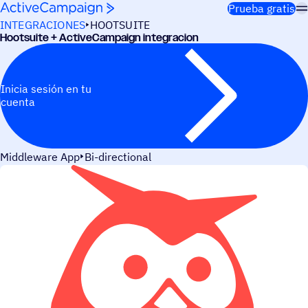
Saltar al contenido
Prueba gratis
INTEGRACIONES
HOOTSUITE
Hootsuite + ActiveCampaign integracion
Inicia sesión en tu
cuenta
Middleware App
Bi-directional