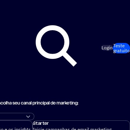
Teste
Login
gratuito
olha seu canal principal de marketing:
Starter
 e os insights
Inicie campanhas de email marketing