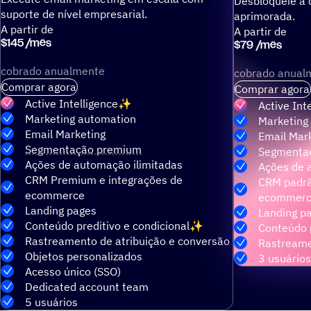
Desbloqueie a 
suporte de nível empresarial.
aprimorada.
A partir de
A partir de
$
145
/
mês
$
79
/
mês
cobrado anualmente
cobrado anual
Comprar agora
Comprar agora
Active Intelligence
Active Int
Marketing automation
Marketing
Email Marketing
Email Mar
Segmentação premium
Segmenta
Ações de automação ilimitadas
Ações de 
CRM Premium e integrações de
CRM padrã
ecommerce
ecommer
Landing pages
Landing p
Conteúdo preditivo e condicional
Conteúdo p
Rastreamento de atribuição e conversão
Rastreame
Objetos personalizados
3 usuários
Acesso único (SSO)
Dedicated account team
5 usuários