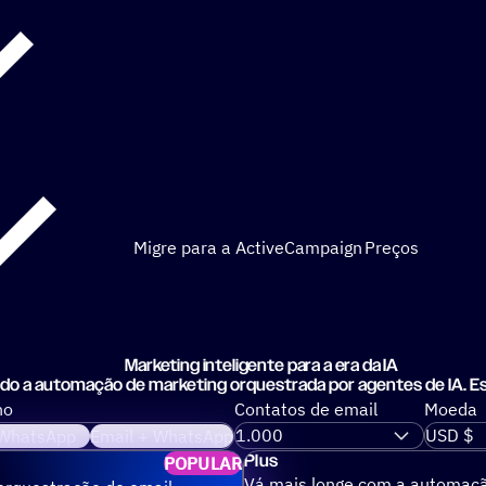
Migre para a ActiveCampaign
Preços
Marketing inteligente para a era da IA
ndo a automação de marketing orquestrada por agentes de IA. Esc
no
Contatos de email
Moeda
WhatsApp
Email + WhatsApp
Plus
POPULAR
Vá mais longe com a automação