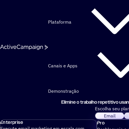
Pular para o conteúdo
Plataforma
Canais e Apps
Demonstração
Elimine o trabalho repetitivo usa
Escolha seu pla
Email
Enterprise
Pro
Execute email marketing em escala com