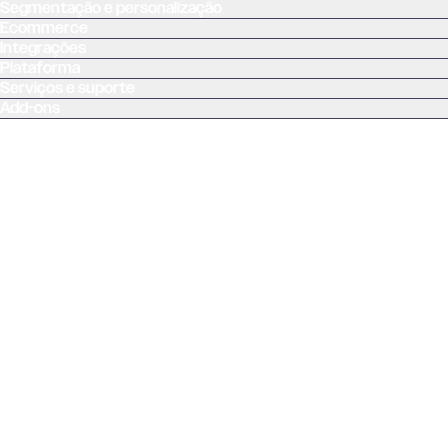
Segmentação e personalização
Ecommerce
Integrações
Plataforma
Serviços e suporte
Add-ons