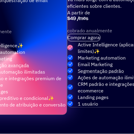
orquestração de email
eficientes sobre clientes.
A partir de
$
49
/
mês
cobrado anualmente
mente
Comprar agora
Active Intelligence (aplic
elligence
limites)
 automation
Marketing automation
keting
Email Marketing
ção avançada
Segmentação padrão
automação ilimitadas
Ações de automação ilimi
o e integrações premium de
CRM padrão e integraçõe
ce
ecommerce
ages
Landing pages
reditivo e condicional
1 usuário
nto de atribuição e conversão