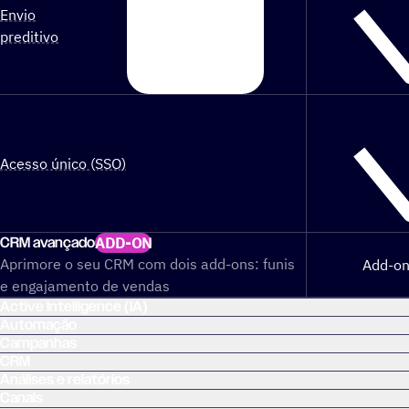
Envio
preditivo
Acesso único (SSO)
CRM avançado
ADD-ON
Aprimore o seu CRM com dois add-ons: funis
Add-on
e engajamento de vendas
Active Intelligence (IA)
Automação
Campanhas
CRM
Análises e relatórios
Canais