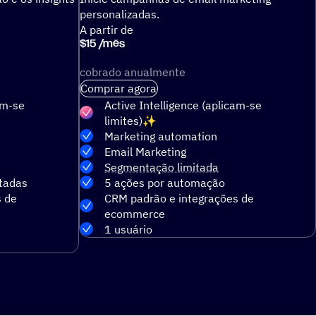
personalizadas.
A partir de
$
15
/
mês
cobrado anualmente
Comprar agora
am-se
Active Intelligence (aplicam-se
limites)
Marketing automation
Email Marketing
Segmentação limitada
tadas
5 ações por automação
s de
CRM padrão e integrações de
ecommerce
1 usuário