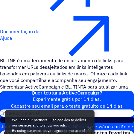
Documentação de
Ajuda
BL. INK é uma ferramenta de encurtamento de links para
transformar URLs desajeitados em links inteligentes
baseados em palavras ou links de marca. Otimize cada link
que você compartilha e acompanhe seu engajamento.
Sincronizar ActiveCampaign e BL. TINTA para atualizar uma
Quer testar a ActiveCampaign?
conta ou contato quando um novo link for criado.
Experimente grátis por 14 dias.
Cadastre seu email para o teste gratuito de 14 dias
Endereço de email
Comece agora
We - and our partners - use cookies to deliver
our services and to show you ads.
Junte-se a milhares de clientes. Não é necessário cartão de
By using our website, you agree to the use of
Conecte-se com todas as suas ferramentas favoritas
crédito. Configuração instantânea.